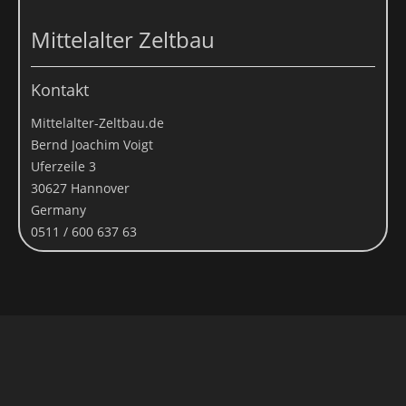
Andere Daten werden automatisch beim Besuch der Website
durch unsere IT-Systeme erfasst. Das sind vor allem technische
Mittelalter Zeltbau
Daten (z.B. Internetbrowser, Betriebssystem oder Uhrzeit des
Seitenaufrufs). Die Erfassung dieser Daten erfolgt automatisch,
Kontakt
sobald Sie unsere Website betreten.
Wofür nutzen wir Ihre Daten?
Mittelalter-Zeltbau.de
Bernd Joachim Voigt
Ein Teil der Daten wird erhoben, um eine fehlerfreie
Uferzeile 3
Bereitstellung der Website zu gewährleisten. Andere Daten
30627 Hannover
können zur Analyse Ihres Nutzerverhaltens verwendet werden.
Germany
Welche Rechte haben Sie bezüglich Ihrer Daten?
0511 / 600 637 63
Sie haben jederzeit das Recht unentgeltlich Auskunft über
Herkunft, Empfänger und Zweck Ihrer gespeicherten
personenbezogenen Daten zu erhalten. Sie haben außerdem ein
Recht, die Berichtigung, Sperrung oder Löschung dieser Daten zu
verlangen. Hierzu sowie zu weiteren Fragen zum Thema
Datenschutz können Sie sich jederzeit unter der im Impressum
angegebenen Adresse an uns wenden. Des Weiteren steht Ihnen