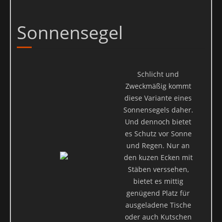
Die verantwortliche Stelle für die Datenverarbeitung auf dieser
Website ist:
Sonnensegel
Bernd Voigt
Mittelalterlicher Zeltbau
Uferzeile 3
Schlicht und
30627 Hannover
Zweckmäßig kommt
Kontakt:
diese Variante eines
Sonnensegels daher.
Telefon 0511 / 600 637 63
Und dennoch bietet
Email: info@mittelalter-zeltbau.de
es Schutz vor Sonne
Widerruf Ihrer Einwilligung zur Datenverarbeitung
und Regen. Nur an
den kuzen Ecken mit
Viele Datenverarbeitungsvorgänge sind nur mit Ihrer
Stäben verssehen,
ausdrücklichen Einwilligung möglich. Sie können eine bereits
bietet es mittig
erteilte Einwilligung jederzeit widerrufen. Dazu reicht eine
genügend Platz für
formlose Mitteilung per E-Mail an uns. Die Rechtmäßigkeit der bis
ausgeladene Tische
zum Widerruf erfolgten Datenverarbeitung bleibt vom Widerruf
oder auch Kutschen