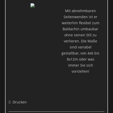
Datenschutz
Mit abnehmbaren
Die Betreiber dieser Seiten nehmen den Schutz Ihrer
Seitenwenden ist er
persönlichen Daten sehr ernst. Wir behandeln Ihre
weiterhin flexibel zum
personenbezogenen Daten vertraulich und entsprechend der
Baldachin umbaubar
gesetzlichen Datenschutzvorschriften sowie dieser
ohne seinen Stil zu
Datenschutzerklärung.
verlieren. Die Maße
Wenn Sie diese Website benutzen, werden verschiedene
sind variabel
personenbezogene Daten erhoben. Personenbezogene Daten sind
gestaltbar, von 4x6 bis
Daten, mit denen Sie persönlich identifiziert werden können. Die
8x12m oder was
vorliegende Datenschutzerklärung erläutert, welche Daten wir
immer Sie sich
erheben und wofür wir sie nutzen. Sie erläutert auch, wie und zu
vorstellen!
welchem Zweck das geschieht.
Wir weisen darauf hin, dass die Datenübertragung im Internet
(z.B. bei der Kommunikation per E-Mail) Sicherheitslücken
aufweisen kann. Ein lückenloser Schutz der Daten vor dem Zugriff
durch Dritte ist nicht möglich.
Drucken
Hinweis zur verantwortlichen Stelle