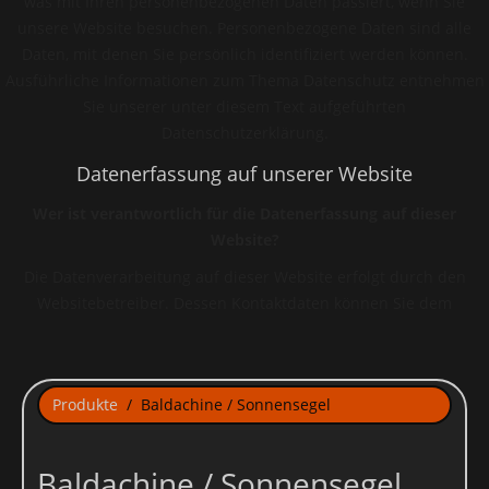
was mit Ihren personenbezogenen Daten passiert, wenn Sie
unsere Website besuchen. Personenbezogene Daten sind alle
Daten, mit denen Sie persönlich identifiziert werden können.
Ausführliche Informationen zum Thema Datenschutz entnehmen
Sie unserer unter diesem Text aufgeführten
Datenschutzerklärung.
Datenerfassung auf unserer Website
Wer ist verantwortlich für die Datenerfassung auf dieser
Website?
Die Datenverarbeitung auf dieser Website erfolgt durch den
Websitebetreiber. Dessen Kontaktdaten können Sie dem
Impressum dieser Website entnehmen.
Wie erfassen wir Ihre Daten?
Ihre Daten werden zum einen dadurch erhoben, dass Sie uns
Produkte
Baldachine / Sonnensegel
diese mitteilen. Hierbei kann es sich z.B. um Daten handeln, die
Sie in ein Kontaktformular eingeben.
Baldachine / Sonnensegel