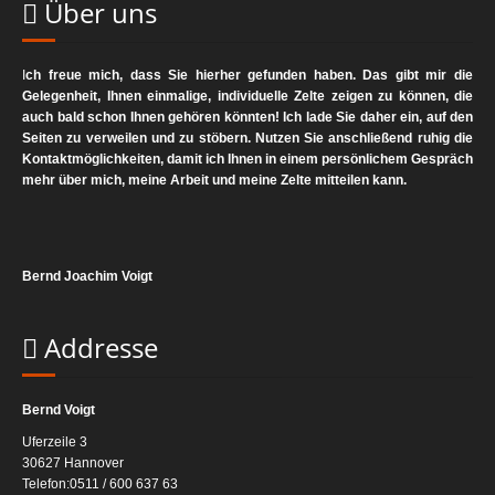
Über uns
Speicherung widerrufen oder der Zweck für die Datenspeicherung
entfällt (z.B. nach abgeschlossener Bearbeitung Ihrer Anfrage).
Zwingende gesetzliche Bestimmungen – insbesondere
I
ch freue mich, dass Sie hierher gefunden haben. Das gibt mir die
Aufbewahrungsfristen – bleiben unberührt.
Gelegenheit, Ihnen einmalige, individuelle Zelte zeigen zu können, die
auch bald schon Ihnen gehören könnten! Ich lade Sie daher ein, auf den
Seiten zu verweilen und zu stöbern. Nutzen Sie anschließend ruhig die
Kontaktmöglichkeiten, damit ich Ihnen in einem persönlichem Gespräch
mehr über mich, meine Arbeit und meine Zelte mitteilen kann.
Bernd Joachim Voigt
Addresse
Bernd Voigt
Uferzeile 3
30627 Hannover
Telefon:0511 / 600 637 63