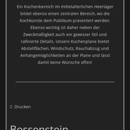
direkte Übertragung der Daten an einen anderen
Ein Küchenbereich im mittelalterlichen Heerlager
Verantwortlichen verlangen, erfolgt dies nur, soweit es technisch
bildet ebenso einen zentralen Bereich, wo die
machbar ist.
Kochkünste dem Publikum präsentert werden.
Ebenso wichtig ist daher neben der
SSL- bzw. TLS-Verschlüsselung
Zweckmäßigkeit auch ein gewisser Stil und
rafinierte Details. Unsere Küchenplane bietet
Diese Seite nutzt aus Sicherheitsgründen und zum Schutz der
Abstellflächen, Windschutz, Rauchabzug und
Übertragung vertraulicher Inhalte, wie zum Beispiel Bestellungen
Anhängemöglichkeiten an der Plane und lässt
oder Anfragen, die Sie an uns als Seitenbetreiber senden, eine
damit keine Wünsche offen!
SSL-bzw. TLS-Verschlüsselung. Eine verschlüsselte Verbindung
erkennen Sie daran, dass die Adresszeile des Browsers von
“http://” auf “https://” wechselt und an dem Schloss-Symbol in
Ihrer Browserzeile.
Wenn die SSL- bzw. TLS-Verschlüsselung aktiviert ist, können die
Daten, die Sie an uns übermitteln, nicht von Dritten mitgelesen
Drucken
werden.
Auskunft, Sperrung, Löschung
Bossenstein -
Sie haben im Rahmen der geltenden gesetzlichen Bestimmungen