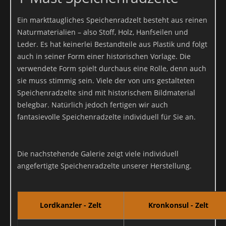
Andere Daten werden automatisch beim Besuch der Website
durch unsere IT-Systeme erfasst. Das sind vor allem technische
Ein markttaugliches Speichenradzelt besteht aus reinen
Daten (z.B. Internetbrowser, Betriebssystem oder Uhrzeit des
Naturmaterialien – also Stoff, Holz, Hanfseilen und
Seitenaufrufs). Die Erfassung dieser Daten erfolgt automatisch,
Leder. Es hat keinerlei Bestandteile aus Plastik und folgt
sobald Sie unsere Website betreten.
auch in seiner Form einer historischen Vorlage. Die
Wofür nutzen wir Ihre Daten?
verwendete Form spielt durchaus eine Rolle, denn auch
sie muss stimmig sein. Viele der von uns gestalteten
Ein Teil der Daten wird erhoben, um eine fehlerfreie
Speichenradzelte sind mit historischem Bildmaterial
Bereitstellung der Website zu gewährleisten. Andere Daten
belegbar. Natürlich jedoch fertigen wir auch
können zur Analyse Ihres Nutzerverhaltens verwendet werden.
fantasievolle Speichenradzelte individuell für Sie an.
Welche Rechte haben Sie bezüglich Ihrer Daten?
Sie haben jederzeit das Recht unentgeltlich Auskunft über
Die nachstehende Galerie zeigt viele individuell
Herkunft, Empfänger und Zweck Ihrer gespeicherten
angefertigte Speichenradzelte unserer Herstellung.
personenbezogenen Daten zu erhalten. Sie haben außerdem ein
Recht, die Berichtigung, Sperrung oder Löschung dieser Daten zu
verlangen. Hierzu sowie zu weiteren Fragen zum Thema
Datenschutz können Sie sich jederzeit unter der im Impressum
Lordkanzler - Zelt
Kronkonsul - Zelt
angegebenen Adresse an uns wenden. Des Weiteren steht Ihnen