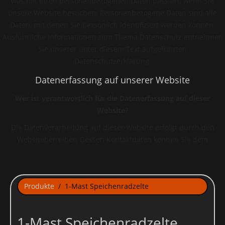
was mit Ihren personenbezogenen Daten passiert, wenn Sie
unsere Website besuchen. Personenbezogene Daten sind alle
Daten, mit denen Sie persönlich identifiziert werden können.
Ausführliche Informationen zum Thema Datenschutz entnehmen
Sie unserer unter diesem Text aufgeführten
Datenschutzerklärung.
Datenerfassung auf unserer Website
Wer ist verantwortlich für die Datenerfassung auf dieser
Website?
Die Datenverarbeitung auf dieser Website erfolgt durch den
Websitebetreiber. Dessen Kontaktdaten können Sie dem
Impressum dieser Website entnehmen.
Wie erfassen wir Ihre Daten?
Ihre Daten werden zum einen dadurch erhoben, dass Sie uns
Produkte
1-Mast Speichenradzelte
diese mitteilen. Hierbei kann es sich z.B. um Daten handeln, die
Sie in ein Kontaktformular eingeben.
1-Mast Speichenradzelte