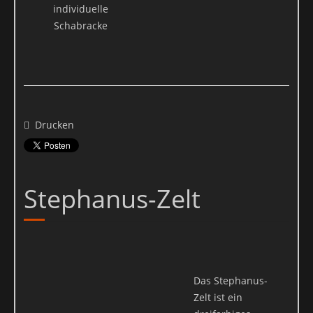
Speicherung widerrufen oder der Zweck für die Datenspeicherung
individuelle
entfällt (z.B. nach abgeschlossener Bearbeitung Ihrer Anfrage).
Schabracke
Zwingende gesetzliche Bestimmungen – insbesondere
Aufbewahrungsfristen – bleiben unberührt.
Drucken
Stephanus-Zelt
Das Stephanus-
Zelt ist ein