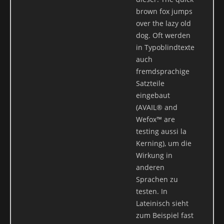
jederzeit das Recht auf unentgeltliche Auskunft über Ihre
brown fox jumps
gespeicherten personenbezogenen Daten, deren Herkunft und
over the lazy old
Empfänger und den Zweck der Datenverarbeitung und ggf. ein
dog. Oft werden
Recht auf Berichtigung, Sperrung oder Löschung dieser Daten.
in Typoblindtexte
Hierzu sowie zu weiteren Fragen zum Thema personenbezogene
auch
Daten können Sie sich jederzeit unter der im Impressum
fremdsprachige
angegebenen Adresse an uns wenden.
Satzteile
eingebaut
3. Datenerfassung auf unserer Website
(AVAIL® and
Cookies
Wefox™ are
testing aussi la
Die Internetseiten verwenden teilweise so genannte Cookies.
Kerning), um die
Cookies richten auf Ihrem Rechner keinen Schaden an und
Wirkung in
enthalten keine Viren. Cookies dienen dazu, unser Angebot
anderen
nutzerfreundlicher, effektiver und sicherer zu machen. Cookies
Sprachen zu
sind kleine Textdateien, die auf Ihrem Rechner abgelegt werden
testen. In
und die Ihr Browser speichert.
Lateinisch sieht
zum Beispiel fast
Die meisten der von uns verwendeten Cookies sind so genannte