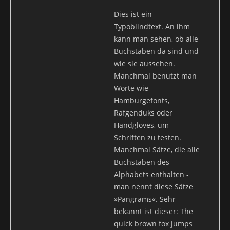
andere Cookies (z.B. Cookies zur Analyse Ihres Surfverhaltens)
Dies ist ein
gespeichert werden, werden diese in dieser Datenschutzerklärung
Typoblindtext. An ihm
gesondert behandelt.
kann man sehen, ob alle
Server-Log-Dateien
Buchstaben da sind und
wie sie aussehen.
Der Provider der Seiten erhebt und speichert automatisch
Manchmal benutzt man
Informationen in so genannten Server-Log-Dateien, die Ihr
Worte wie
Browser automatisch an uns übermittelt. Dies sind:
Hamburgefonts,
Browsertyp und Browserversion
Rafgenduks oder
verwendetes Betriebssystem
Handgloves, um
Referrer URL
Schriften zu testen.
Hostname des zugreifenden Rechners
Manchmal Sätze, die alle
Uhrzeit der Serveranfrage
Buchstaben des
IP-Adresse
Alphabets enthalten -
man nennt diese Sätze
Eine Zusammenführung dieser Daten mit anderen Datenquellen
»Pangrams«. Sehr
wird nicht vorgenommen.
bekannt ist dieser: The
Grundlage für die Datenverarbeitung ist Art. 6 Abs. 1 lit. b DSGVO,
quick brown fox jumps