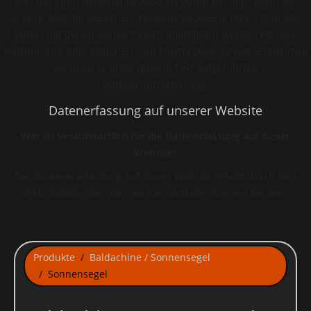
was mit Ihren personenbezogenen Daten passiert, wenn Sie
unsere Website besuchen. Personenbezogene Daten sind alle
Daten, mit denen Sie persönlich identifiziert werden können.
Ausführliche Informationen zum Thema Datenschutz entnehmen
Sie unserer unter diesem Text aufgeführten
Datenschutzerklärung.
Datenerfassung auf unserer Website
Wer ist verantwortlich für die Datenerfassung auf dieser
Website?
Die Datenverarbeitung auf dieser Website erfolgt durch den
Websitebetreiber. Dessen Kontaktdaten können Sie dem
Impressum dieser Website entnehmen.
Wie erfassen wir Ihre Daten?
Ihre Daten werden zum einen dadurch erhoben, dass Sie uns
Produkte
Baldachine / Sonnensegel
diese mitteilen. Hierbei kann es sich z.B. um Daten handeln, die
Sonnensegel
Sie in ein Kontaktformular eingeben.