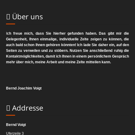
unberührt.
Beschwerderecht bei der zuständigen
Über uns
Aufsichtsbehörde
Im Falle datenschutzrechtlicher Verstöße steht dem Betroffenen
I
ch freue mich, dass Sie hierher gefunden haben. Das gibt mir die
ein Beschwerderecht bei der zuständigen Aufsichtsbehörde zu.
Gelegenheit, Ihnen einmalige, individuelle Zelte zeigen zu können, die
auch bald schon Ihnen gehören könnten! Ich lade Sie daher ein, auf den
Zuständige Aufsichtsbehörde in datenschutzrechtlichen Fragen ist
Seiten zu verweilen und zu stöbern. Nutzen Sie anschließend ruhig die
der Landesdatenschutzbeauftragte des Bundeslandes, in dem
Kontaktmöglichkeiten, damit ich Ihnen in einem persönlichem Gespräch
unser Unternehmen seinen Sitz hat. Eine Liste der
mehr über mich, meine Arbeit und meine Zelte mitteilen kann.
Datenschutzbeauftragten sowie deren Kontaktdaten können
folgendem Link entnommen
werden:
https://www.bfdi.bund.de/DE/Infothek/Anschriften_Links/a
Bernd Joachim Voigt
node.html
.
Recht auf Datenübertragbarkeit
Addresse
Sie haben das Recht, Daten, die wir auf Grundlage Ihrer
Einwilligung oder in Erfüllung eines Vertrags automatisiert
Bernd Voigt
verarbeiten, an sich oder an einen Dritten in einem gängigen,
maschinenlesbaren Format aushändigen zu lassen. Sofern Sie die
Uferzeile 3