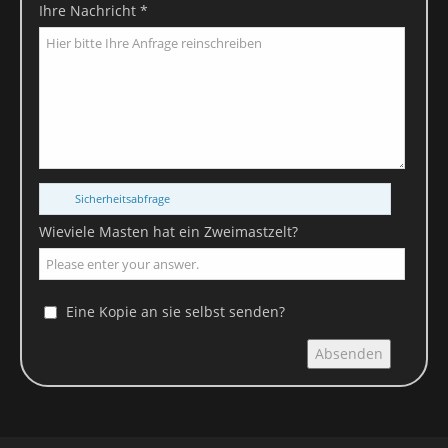
Ihre Nachricht *
Die verantwortliche Stelle für die Datenverarbeitung auf dieser
Website ist:
Bernd Voigt
Mittelalterlicher Zeltbau
Uferzeile 3
30627 Hannover
Kontakt:
Sicherheitsabfrage
Telefon 0511 / 600 637 63
Wieviele Masten hat ein Zweimastzelt?
Email: info@mittelalter-zeltbau.de
Widerruf Ihrer Einwilligung zur Datenverarbeitung
Eine Kopie an sie selbst senden?
Viele Datenverarbeitungsvorgänge sind nur mit Ihrer
Absenden
ausdrücklichen Einwilligung möglich. Sie können eine bereits
erteilte Einwilligung jederzeit widerrufen. Dazu reicht eine
formlose Mitteilung per E-Mail an uns. Die Rechtmäßigkeit der bis
zum Widerruf erfolgten Datenverarbeitung bleibt vom Widerruf