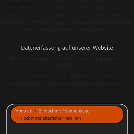
was mit Ihren personenbezogenen Daten passiert, wenn Sie
unsere Website besuchen. Personenbezogene Daten sind alle
Daten, mit denen Sie persönlich identifiziert werden können.
Ausführliche Informationen zum Thema Datenschutz entnehmen
Sie unserer unter diesem Text aufgeführten
Datenschutzerklärung.
Datenerfassung auf unserer Website
Wer ist verantwortlich für die Datenerfassung auf dieser
Website?
Die Datenverarbeitung auf dieser Website erfolgt durch den
Websitebetreiber. Dessen Kontaktdaten können Sie dem
Impressum dieser Website entnehmen.
Wie erfassen wir Ihre Daten?
Ihre Daten werden zum einen dadurch erhoben, dass Sie uns
Produkte
Baldachine / Sonnensegel
diese mitteilen. Hierbei kann es sich z.B. um Daten handeln, die
Hochmittelalterlicher Pavillion
Sie in ein Kontaktformular eingeben.